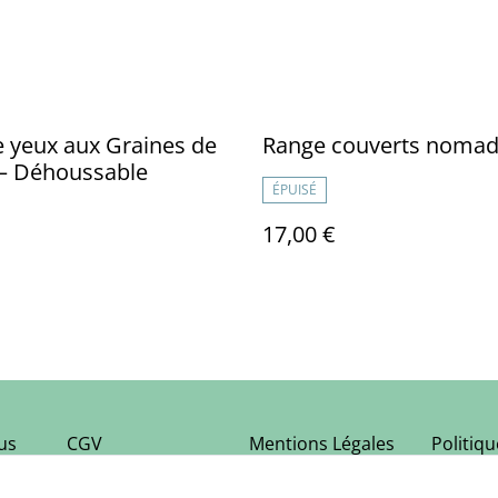
 yeux aux Graines de
Range couverts noma
 – Déhoussable
ÉPUISÉ
17,00 €
us
CGV
Mentions Légales
Politiq