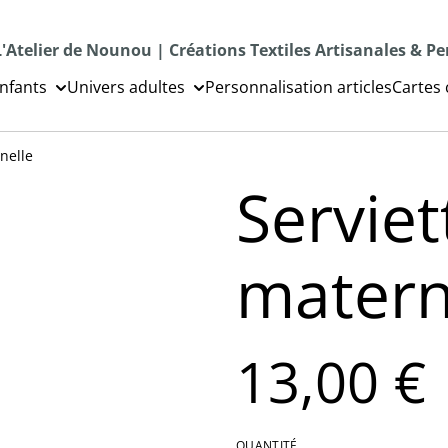
L'Atelier de Nounou | Créations Textiles Artisanales & P
nfants
Univers adultes
Personnalisation articles
Cartes
nelle
Serviet
matern
13,00 €
QUANTITÉ