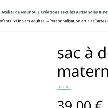
L'Atelier de Nounou | Créations Textiles Artisanales & P
nfants
Univers adultes
Personnalisation articles
Cartes
sac à 
matern
ÉPUISÉ
39,00 €