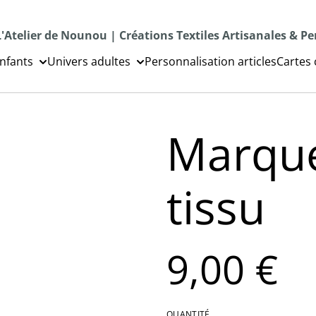
L'Atelier de Nounou | Créations Textiles Artisanales & P
nfants
Univers adultes
Personnalisation articles
Cartes
Marque
tissu
9,00 €
QUANTITÉ