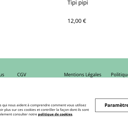
Tipi pipi
12,00 €
us
CGV
Mentions Légales
Politiq
Paramètre
hiers qui nous aident à comprendre comment vous utilisez
r plus sur ces cookies et contrôler la façon dont ils sont
galement consulter notre
politique de cookies
.
s Artisanales & Personnalisées