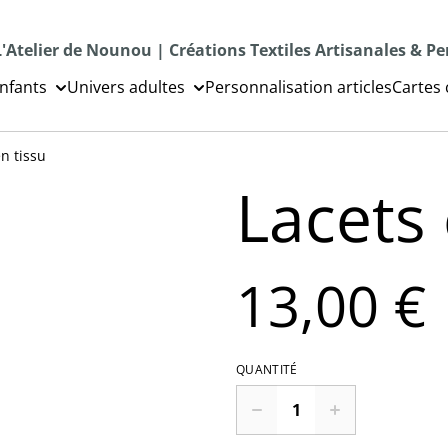
L'Atelier de Nounou | Créations Textiles Artisanales & P
nfants
Univers adultes
Personnalisation articles
Cartes
n tissu
Lacets 
13,00 €
QUANTITÉ