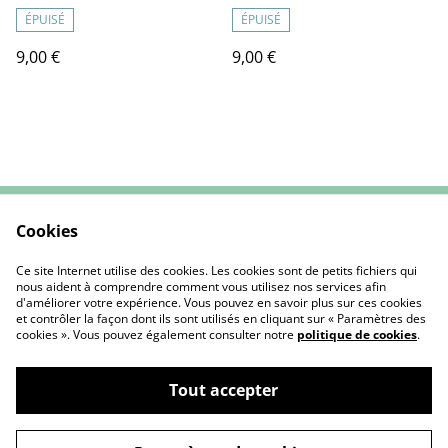
ÉPUISÉ
ÉPUISÉ
9,00 €
9,00 €
Cookies
Contactez-nous
CGV
Mentions Légales
Politique de cookies
Ce site Internet utilise des cookies. Les cookies sont de petits fichiers qui
nous aident à comprendre comment vous utilisez nos services afin
d'améliorer votre expérience. Vous pouvez en savoir plus sur ces cookies
et contrôler la façon dont ils sont utilisés en cliquant sur « Paramètres des
cookies ». Vous pouvez également consulter notre
politique de cookies
.
Tout accepter
L'Atelier de Nounou | Créations Textiles
©
2026
Artisanales & Personnalisées