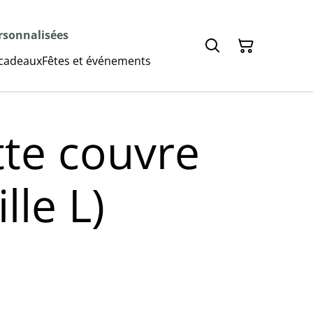
ersonnalisées
 cadeaux
Fêtes et événements
tte couvre
ille L)