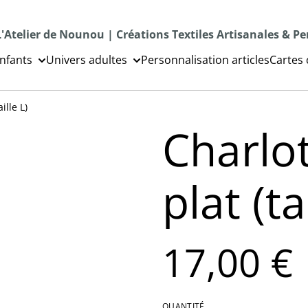
L'Atelier de Nounou | Créations Textiles Artisanales & P
nfants
Univers adultes
Personnalisation articles
Cartes
ille L)
Charlo
plat (ta
17,00 €
QUANTITÉ